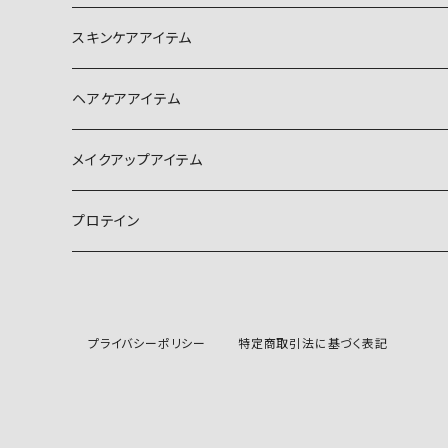
スキンケアアイテム
パック
ヘアケアアイテム
美容液
メイクアップアイテム
セラミド美容液
化粧水
日焼け止め
プロテイン
コラーゲン美容液
乳液
トーンアップUV下地
ビタミンC美容液
クリーム
リキッドファンデーション
プライバシーポリシー
特定商取引法に基づく表記
レチノール美容液
オールインワン
ルーセントパウダー&プレストパウダー