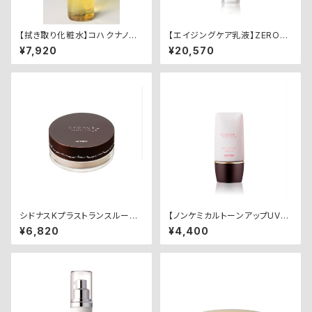
【拭き取り化粧水】コハクナノク
【エイジングケア乳液】ZEROコ
ラリファイングローション
ハクナノセラムミルク
¥7,920
¥20,570
シドナスKプラストランスルーセ
【ノンケミカルトーンアップUVベ
ントパウダー&プレストパウダー
ース】シドナスブライトアップベ
¥6,820
¥4,400
（パフ付き）
ース30ml SPF37・PA＋＋