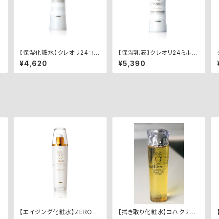
【保湿化粧水】クレオリ24コハ
【保湿乳液】クレオリ24ミルク
クスキンローション
ローション
¥4,620
¥5,390
【エイジング化粧水】ZEROコ
【拭き取り化粧水】コハクナノ