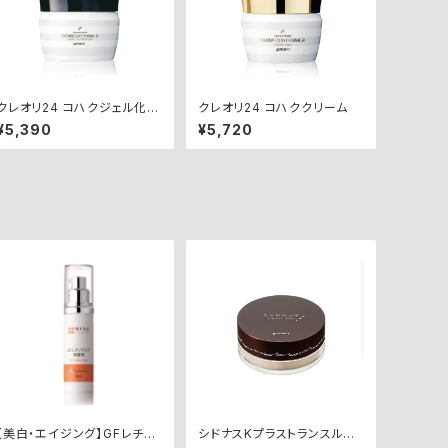
クレオリ24 コハクジェル化粧
クレオリ24 コハククリーム
水
¥5,390
¥5,720
【美白・エイジング】GFレチノ
シドナスKプラストランスルー