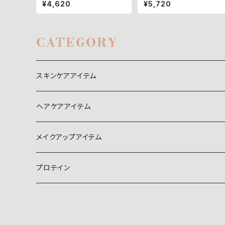
リ24 フェイシャルクリーム
¥4,620
¥5,720
CATEGORY
スキンケアアイテム
パック
ヘアケアアイテム
美容液
メイクアップアイテム
セラミド美容液
化粧水
日焼け止め
プロテイン
コラーゲン美容液
乳液
トーンアップUV下地
ビタミンC美容液