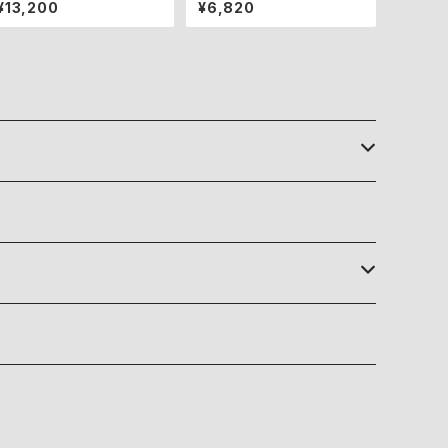
クリア30ml
セントパウダー&プレストパウ
¥13,200
¥6,820
ダー（パフ付き）